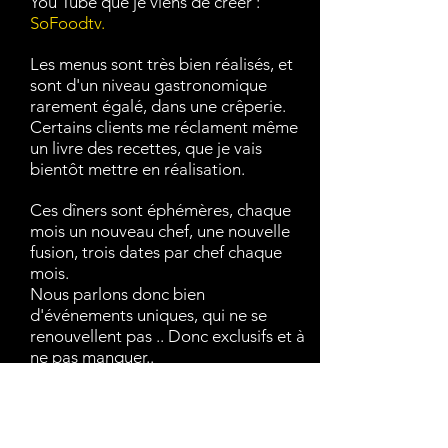
You Tube que je viens de créer :
SoFoodtv.
Les menus sont très bien réalisés, et
sont d'un niveau gastronomique
rarement égalé, dans une crêperie.
Certains clients me réclament même
un livre des recettes, que je vais
bientôt mettre en réalisation.
Ces dîners sont éphémères, chaque
mois un nouveau chef, une nouvelle
fusion, trois dates par chef chaque
mois.
Nous parlons donc bien
d'événements uniques, qui ne se
renouvellent pas .. Donc exclusifs et à
ne pas manquer..
Ces événements me tiennent à cœur
parce qu’ils rassemblent, unissent les
hommes et les femmes autour d'une